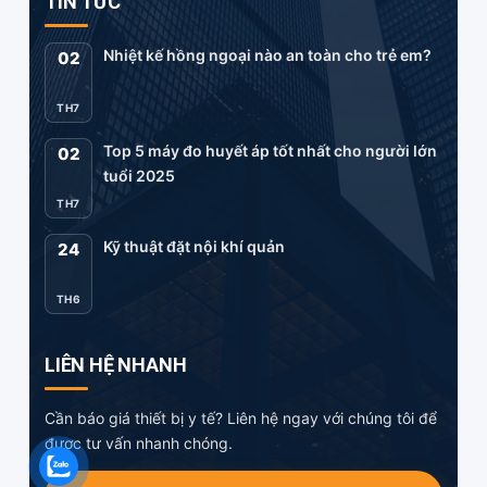
TIN TỨC
Nhiệt kế hồng ngoại nào an toàn cho trẻ em?
02
TH7
Top 5 máy đo huyết áp tốt nhất cho người lớn
02
tuổi 2025
TH7
Kỹ thuật đặt nội khí quản
24
TH6
LIÊN HỆ NHANH
Cần báo giá thiết bị y tế? Liên hệ ngay với chúng tôi để
được tư vấn nhanh chóng.