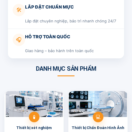
LẮP ĐẶT CHUẨN MỰC
🛠️
Lắp đặt chuyên nghiệp, bảo trì nhanh chóng 24/7
HỖ TRỢ TOÀN QUỐC
🎧
Giao hàng – bảo hành trên toàn quốc
DANH MỤC SẢN PHẨM
🧪
💻
Thiết bị
xét nghiệm
Thiết bị Chẩn Đoán
Hình Ảnh