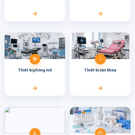
→
→
🛠️
♀️
Thiết bị
phòng mổ
Thiết bị
sản khoa
→
→
♿
📦