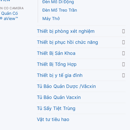
Đèn Mổ Di Động
ẢN CÓ CAMERA
Đèn Mổ Treo Trần
í Quản Có
Máy Thở
® aView™
Thiết bị phòng xét nghiệm
p
0
5
Thiết bị phục hồi chức năng
Thiết Bị Sản Khoa
Thiết Bị Tổng Hợp
Thiết bị y tế gia đình
Tủ Bảo Quản Dược /Vắcxin
Tủ Bảo Quản Vacxin
Tủ Sấy Tiệt Trùng
Vật tư tiêu hao