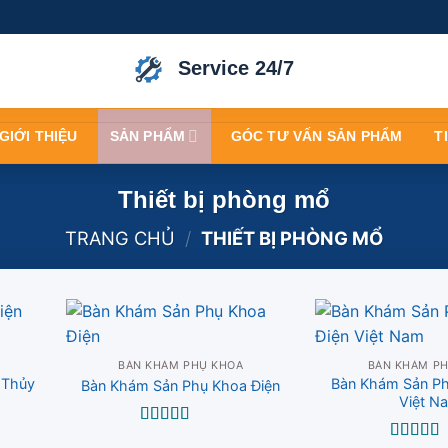
Service 24/7
GIỚI THIỆU
SẢN PHẨM
GÓC TƯ VẤN SẢN PHẨM
T
Thiết bị phòng mổ
TRANG CHỦ
/
THIẾT BỊ PHÒNG MỔ
BÀN KHÁM PHỤ KHOA
BÀN KHÁM P
 Thủy
Bàn Khám Sản Ph
Bàn Khám Sản Phụ Khoa Điện
Việt N
Được xếp