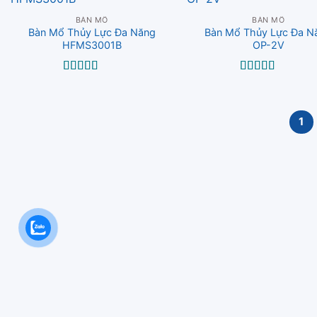
BÀN MỔ
BÀN MỔ
Bàn Mổ Thủy Lực Đa Năng
Bàn Mổ Thủy Lực Đa N
HFMS3001B
OP-2V
Được xếp
Được xếp
hạng
5.00
5
hạng
5.00
5
sao
sao
1