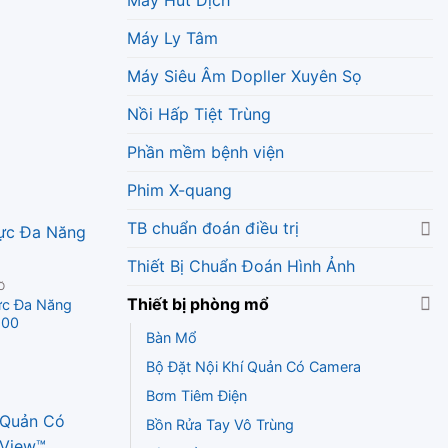
p
0
5
Máy Ly Tâm
Máy Siêu Âm Dopller Xuyên Sọ
Nồi Hấp Tiệt Trùng
Phần mềm bệnh viện
Phim X-quang
TB chuẩn đoán điều trị
Thiết Bị Chuẩn Đoán Hình Ảnh
Ổ
Thiết bị phòng mổ
ực Đa Năng
100
Bàn Mổ
Bộ Đặt Nội Khí Quản Có Camera
p
0
5
Bơm Tiêm Điện
Bồn Rửa Tay Vô Trùng