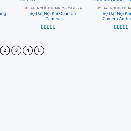
BỘ ĐẶT NỘI KHÍ QUẢN CÓ CAMERA
BỘ ĐẶT NỘI KHÍ QU
ăng
Bộ Đặt Nội Khí Quản Có
Bộ Đặt Nội Kh
Camera
Camera Ambu
Được xếp
Được xế
hạng
5.00
5
hạng
5.0
sao
sao
2
3
4