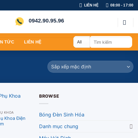
LIÊN HỆ
08:00 - 17:00
0942.90.95.96
Tìm
IN TỨC
LIÊN HỆ
kiếm:
BROWSE
HỤ KHOA
Bóng Đèn Sinh Hóa
ụ Khoa Điện
am
Danh mục chung
Máy Hút Dịch