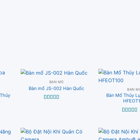
hạng
5.00
5
Được xế
sao
hạng
5.0
sao
BÀN MỔ
Bàn mổ JS-002 Hàn Quốc
BÀN M
 Thủy
Bàn Mổ Thủy L
HFEOT
Được xếp
hạng
5.00
5
sao
Được xế
hạng
5.0
sao