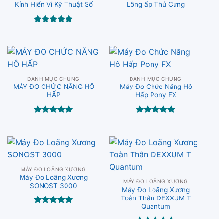
Kính Hiển Vi Kỹ Thuật Số
Lồng ấp Thú Cưng
Được xếp
hạng
5.00
5 sao
DANH MỤC CHUNG
DANH MỤC CHUNG
MÁY ĐO CHỨC NĂNG HÔ
Máy Đo Chức Năng Hô
HẤP
Hấp Pony FX
Được xếp
Được xếp
hạng
5.00
hạng
5.00
5 sao
5 sao
MÁY ĐO LOÃNG XƯƠNG
Máy Đo Loãng Xương
MÁY ĐO LOÃNG XƯƠNG
SONOST 3000
Máy Đo Loãng Xương
Toàn Thân DEXXUM T
Quantum
Được xếp