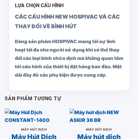
LỰA CHỌN CẤU HÌNH
CÁC CẤU HÌNH NEW HOSPIVAC VÀ CÁC
THAY ĐỔI VỀ BÌNH HÚT
Dòng sản phẩm HOSPIVAC mang tới sự linh
hoạt tối đa cho người sử dụng khi có thể thay
đổi các loại bình chứa dịch mà không quan tâm
tới cấu hình của thiết bị đặt hàng ban đầu. Một
dải đầy đủ các phụ kiện được cung cấp.
SẢN PHẨM TƯƠNG TỰ
MÁY HÚT DỊCH
MÁY HÚT DỊCH
Máy Hút Dịch
Máy hút dịch