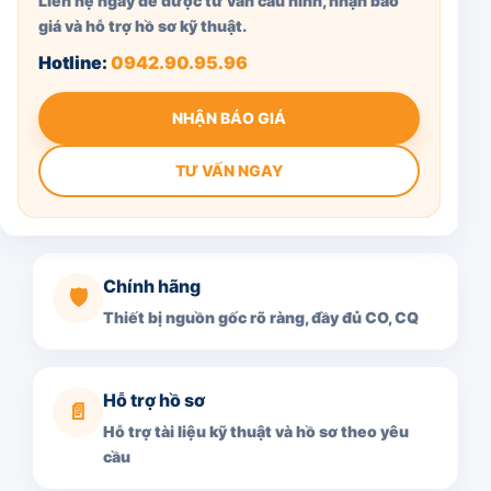
Liên hệ ngay để được tư vấn cấu hình, nhận báo
giá và hỗ trợ hồ sơ kỹ thuật.
Hotline:
0942.90.95.96
NHẬN BÁO GIÁ
TƯ VẤN NGAY
Chính hãng
🛡️
Thiết bị nguồn gốc rõ ràng, đầy đủ CO, CQ
Hỗ trợ hồ sơ
📄
Hỗ trợ tài liệu kỹ thuật và hồ sơ theo yêu
cầu