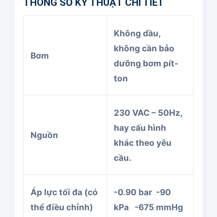
THÔNG SỐ KỸ THUẬT CHI TIẾT
Không dầu,
không cần bảo
Bơm
dưỡng bơm pít-
ton
230 VAC – 50Hz,
hay cấu hình
Nguồn
khác theo yêu
cầu.
Áp lực tối đa (có
-0.90 bar -90
thể điều chỉnh)
kPa -675 mmHg