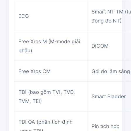
Smart NT TM (t
ECG
động đo NT)
Free Xros M (M-mode giải
DICOM
phẫu)
Free Xros CM
Gói đo lâm sàng
TDI (bao gồm TVI, TVD,
Smart Bladder
TVM, TEI)
TDI QA (phân tích định
Pin tích hợp
lượng TDI)