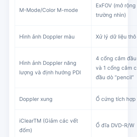
ExFOV (mở rộng
M-Mode/Color M-mode
trường nhìn)
Hình ảnh Doppler màu
Xử lý dữ liệu thô
4 cổng cắm đầu
Hình ảnh Doppler năng
và 1 cổng cắm 
lượng và định hướng PDI
đầu dò “pencil”
Doppler xung
Ổ cứng tích hợp
iClearTM (Giảm các vết
Ổ đĩa DVD-R/W
đốm)