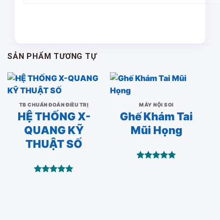
SẢN PHẨM TƯƠNG TỰ
TB CHUẨN ĐOÁN ĐIỀU TRỊ
MÁY NỘI SOI
HỆ THỐNG X-
Ghế Khám Tai
QUANG KỸ
Mũi Họng
THUẬT SỐ
Được xếp
hạng
5.00
Được xếp
5 sao
hạng
5.00
5 sao