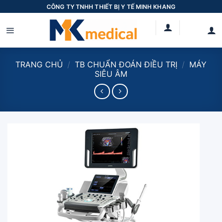
Skip
CÔNG TY TNHH THIẾT BỊ Y TẾ MINH KHANG
to
content
TRANG CHỦ
/
TB CHUẨN ĐOÁN ĐIỀU TRỊ
/
MÁY
SIÊU ÂM