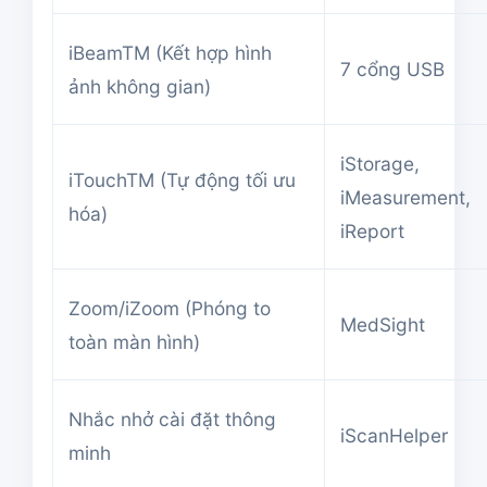
iBeamTM (Kết hợp hình
7 cổng USB
ảnh không gian)
iStorage,
iTouchTM (Tự động tối ưu
iMeasurement,
hóa)
iReport
Zoom/iZoom (Phóng to
MedSight
toàn màn hình)
Nhắc nhở cài đặt thông
iScanHelper
minh