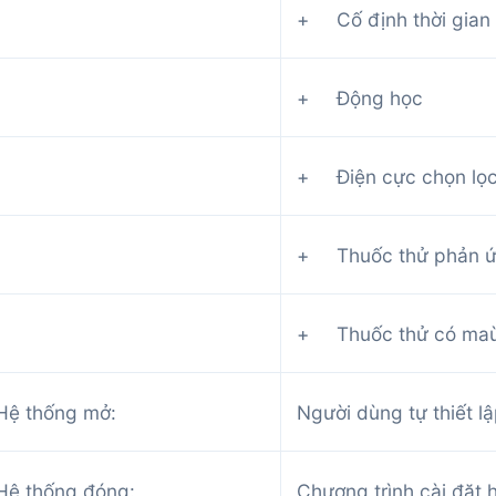
+ Cố định thời gian
+ Động học
+ Điện cực chọn lọc
+ Thuốc thử phản ứn
+ Thuốc thử có maù
Hệ thống mở:
Người dùng tự thiết l
Hệ thống đóng:
Chương trình cài đặt 