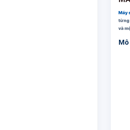
Máy 
từng 
và mộ
Mô 