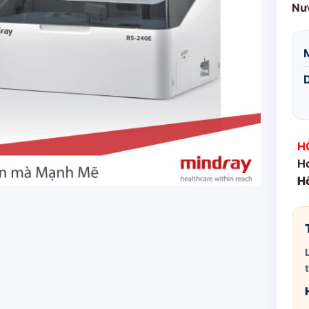
Nư
H
Ho
Hỗ