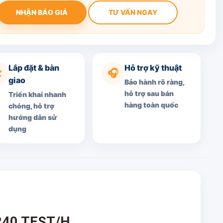
NHẬN BÁO GIÁ
TƯ VẤN NGAY
Lắp đặt & bàn
Hỗ trợ kỹ thuật
️
🎧
giao
Bảo hành rõ ràng,
hỗ trợ sau bán
Triển khai nhanh
hàng toàn quốc
chóng, hỗ trợ
hướng dẫn sử
dụng
240 TEST/H