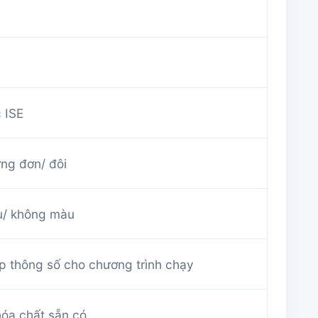
 ISE
g đơn/ đôi
/ không màu
ập thông số cho chương trình chạy
hóa chất sẵn có