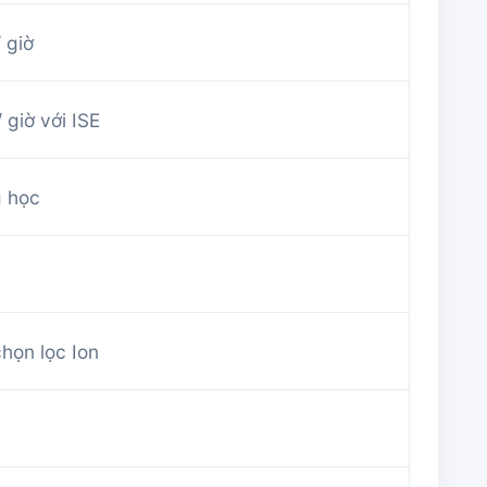
 giờ
giờ với ISE
 học
ọn lọc Ion