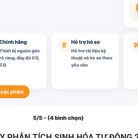
Chính hãng
Hỗ trợ hồ sơ
📄
🛠
Thiết bị nguồn gốc
Hỗ trợ tài liệu kỹ
rõ ràng, đầy đủ CO,
thuật và hồ sơ theo
CQ
yêu cầu
 sản phẩm
5/5 - (4 bình chọn)
Y PHÂN TÍCH SINH HÓA TỰ ĐỘNG 