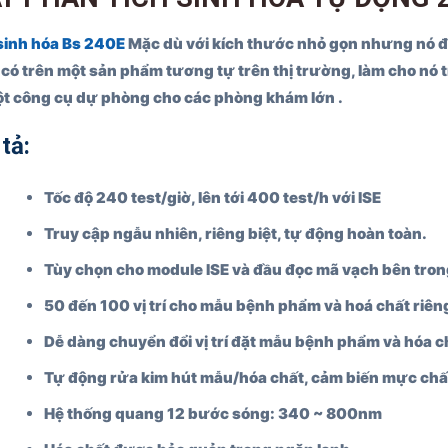
sinh hóa Bs 240E
Mặc dù với kích thước nhỏ gọn nhưng nó đã
có trên một sản phẩm tương tự trên thị trường, làm cho nó 
t công cụ dự phòng cho các phòng khám lớn .
tả:
Tốc độ 240 test/giờ, lên tới 400 test/h với ISE
Truy cập ngẫu nhiên, riêng biệt, tự động hoàn toàn.
Tùy chọn cho module ISE và đầu đọc mã vạch bên tro
50 đến 100 vị trí cho mẫu bệnh phẩm và hoá chất riêng
Dễ dàng chuyển đổi vị trí đặt mẫu bệnh phẩm và hóa c
Tự động rửa kim hút mẫu/hóa chất, cảm biến mực chất
Hệ thống quang 12 bước sóng: 340 ~ 800nm