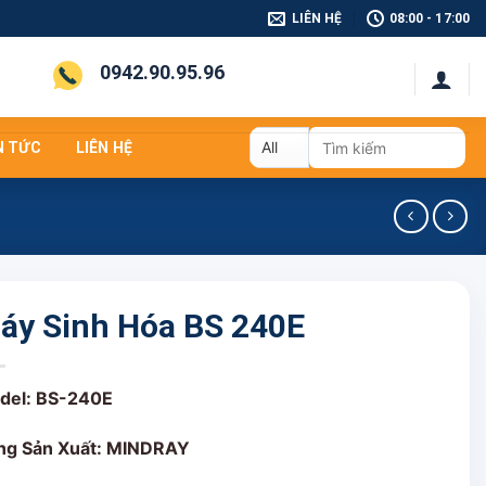
LIÊN HỆ
08:00 - 17:00
0942.90.95.96
Tìm
N TỨC
LIÊN HỆ
kiếm:
áy Sinh Hóa BS 240E
del: BS-240E
ng Sản Xuất: MINDRAY