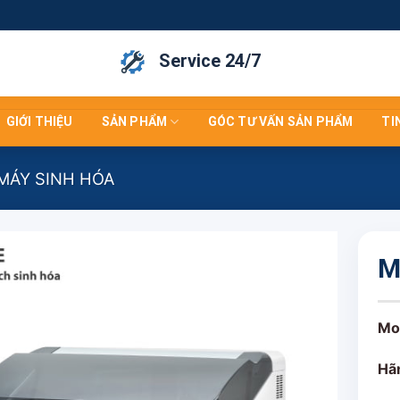
Service 24/7
GIỚI THIỆU
SẢN PHẨM
GÓC TƯ VẤN SẢN PHẨM
TI
MÁY SINH HÓA
M
Mo
Hã