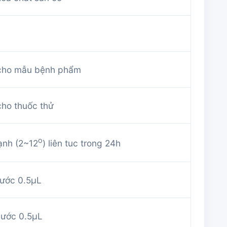
 cho mẫu bệnh phẩm
cho thuốc thử
o
ạnh (2~12
) liên tuc trong 24h
ước 0.5µL
ước 0.5µL