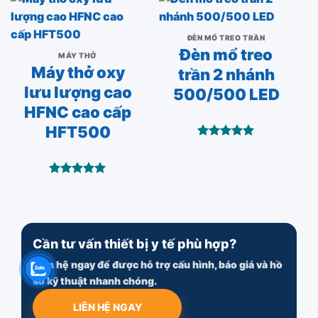
ĐÈN MỔ TREO TRẦN
Đèn mổ treo
MÁY THỞ
Máy thở oxy
trần 2 nhánh
lưu lượng cao
500/500 LED
HFNC cao cấp
HFT500
Được xếp
hạng
5.00
5 sao
Được xếp
hạng
5.00
5 sao
Cần tư vấn thiết bị y tế phù hợp?
Liên hệ ngay để được hỗ trợ cấu hình, báo giá và hồ
sơ kỹ thuật nhanh chóng.
LIÊN HỆ NGAY