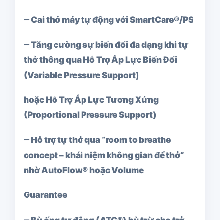
‒ Cai thở máy tự động với SmartCare®/PS
‒ Tăng cường sự biến đổi đa dạng khi tự
thở thông qua Hỗ Trợ Áp Lực Biến Đổi
(Variable Pressure Support)
hoặc Hỗ Trợ Áp Lực Tương Xứng
(Proportional Pressure Support)
‒ Hỗ trợ tự thở qua “room to breathe
concept – khái niệm không gian để thở”
nhờ AutoFlow® hoặc Volume
Guarantee
‒ Bù ống tự động (ATC®) bù trừ cho trở