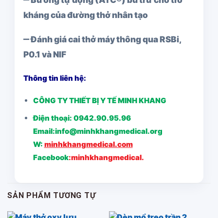
kháng của đường thở nhân tạo
‒ Đánh giá cai thở máy thông qua RSBi,
P0.1 và NIF
Thông tin liên hệ:
CÔNG TY THIẾT BỊ Y TẾ MINH KHANG
Điện thoại: 0942.90.95.96
Email:info@minhkhangmedical.org
W:
minhkhangmedical.com
Facebook
:
minhkhangmedical.
SẢN PHẨM TƯƠNG TỰ