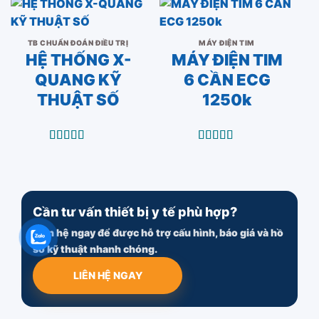
TB CHUẨN ĐOÁN ĐIỀU TRỊ
MÁY ĐIỆN TIM
HỆ THỐNG X-
MÁY ĐIỆN TIM
QUANG KỸ
6 CẦN ECG
THUẬT SỐ
1250k
Được xếp
Được xếp
hạng
5.00
5
hạng
5.00
5
sao
sao
Cần tư vấn thiết bị y tế phù hợp?
Liên hệ ngay để được hỗ trợ cấu hình, báo giá và hồ
sơ kỹ thuật nhanh chóng.
LIÊN HỆ NGAY