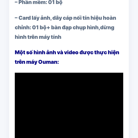
– Phần mềm: 01 bộ
– Card lấy ảnh, dây cáp nối tín hiệu hoàn
chỉnh: 01 bộ+ bàn đạp chụp hình,dừng
hình trên máy tính
Một số hình ảnh và video được thực hiện
trên máy Ouman: